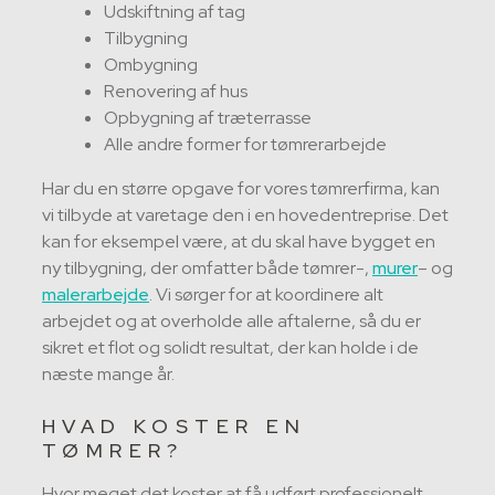
Udskiftning af tag
Tilbygning
Ombygning
Renovering af hus
Opbygning af træterrasse
Alle andre former for tømrerarbejde
Har du en større opgave for vores tømrerfirma, kan
vi tilbyde at varetage den i en hovedentreprise. Det
kan for eksempel være, at du skal have bygget en
ny tilbygning, der omfatter både tømrer-,
murer
– og
malerarbejde
. Vi sørger for at koordinere alt
arbejdet og at overholde alle aftalerne, så du er
sikret et flot og solidt resultat, der kan holde i de
næste mange år.
HVAD KOSTER EN
TØMRER?
Hvor meget det koster at få udført professionelt