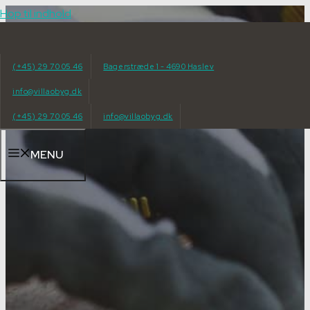
Hop til indhold
(+45) 29 70 05 46
Bagerstræde 1 - 4690 Haslev
info@villaobyg.dk
(+45) 29 70 05 46
info@villaobyg.dk
MENU