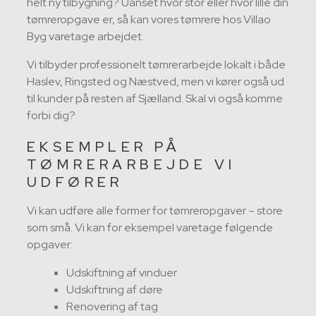
helt ny tilbygning? Uanset hvor stor eller hvor lille din
tømreropgave er, så kan vores tømrere hos Villao
Byg varetage arbejdet.
Vi tilbyder professionelt tømrerarbejde lokalt i både
Haslev, Ringsted og Næstved, men vi kører også ud
til kunder på resten af Sjælland. Skal vi også komme
forbi dig?
EKSEMPLER PÅ
TØMRERARBEJDE VI
UDFØRER
Vi kan udføre alle former for tømreropgaver – store
som små. Vi kan for eksempel varetage følgende
opgaver:
Udskiftning af vinduer
Udskiftning af døre
Renovering af tag