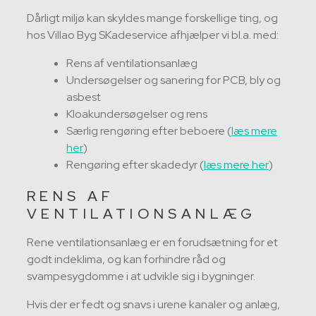
Dårligt miljø kan skyldes mange forskellige ting, og
hos Villao Byg SKadeservice afhjælper vi bl.a. med:
Rens af ventilationsanlæg
Undersøgelser og sanering for PCB, bly og
asbest
Kloakundersøgelser og rens
Særlig rengøring efter beboere (
læs mere
her
)
Rengøring efter skadedyr (
læs mere her
)
RENS AF
VENTILATIONSANLÆG
Rene ventilationsanlæg er en forudsætning for et
godt indeklima, og kan forhindre råd og
svampesygdomme i at udvikle sig i bygninger.
Hvis der er fedt og snavs i urene kanaler og anlæg,