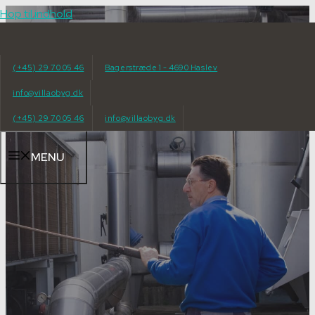
Hop til indhold
(+45) 29 70 05 46
Bagerstræde 1 - 4690 Haslev
info@villaobyg.dk
(+45) 29 70 05 46
info@villaobyg.dk
MENU