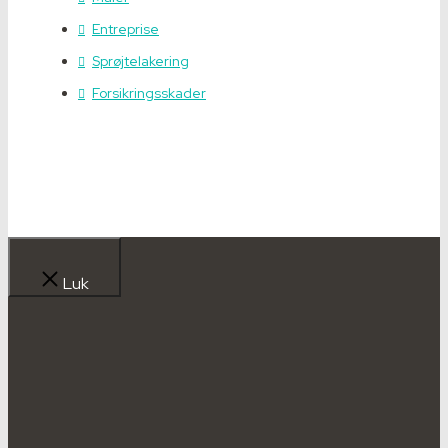
Entreprise
Sprøjtelakering
Forsikringsskader
Luk