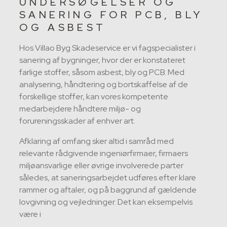
UNDERSØGELSER OG
SANERING FOR PCB, BLY
OG ASBEST
Hos Villao Byg Skadeservice er vi fagspecialister i
sanering af bygninger, hvor der er konstateret
farlige stoffer, såsom asbest, bly og PCB. Med
analysering, håndtering og bortskaffelse af de
forskellige stoffer, kan vores kompetente
medarbejdere håndtere miljø- og
forureningsskader af enhver art.
Afklaring af omfang sker altid i samråd med
relevante rådgivende ingeniørfirmaer, firmaers
miljøansvarlige eller øvrige involverede parter
således, at saneringsarbejdet udføres efter klare
rammer og aftaler, og på baggrund af gældende
lovgivning og vejledninger. Det kan eksempelvis
være i